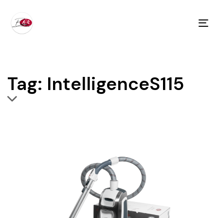
To
na
Tag: IntelligenceS115